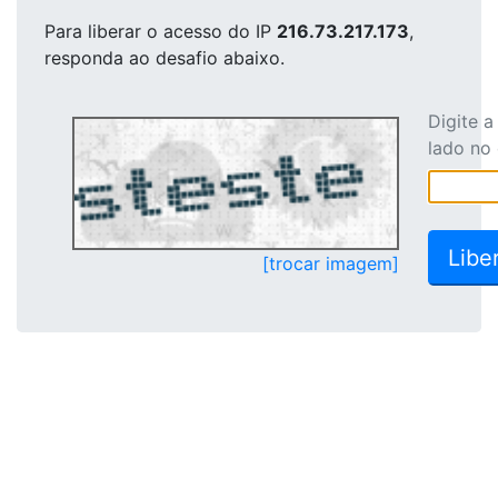
Para liberar o acesso
do IP
216.73.217.173
,
responda ao desafio abaixo.
Digite 
lado no
[trocar imagem]